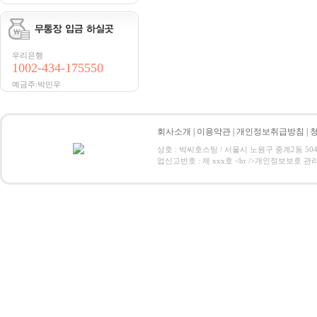
우리은행
1002-434-175550
예금주:박민우
회사소개
|
이용약관
|
개인정보취급방침
|
상호 : 박씨호스팅 / 서울시 노원구 중계2동 504-1 / 
업신고번호 : 제 xxx호 <br />개인정보보호 관리책임자:박