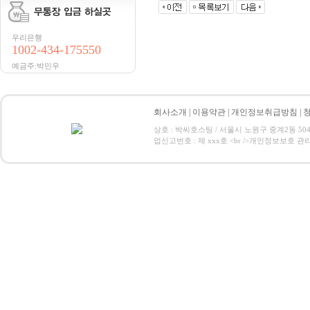
우리은행
1002-434-175550
예금주:박민우
회사소개
|
이용약관
|
개인정보취급방침
|
상호 : 박씨호스팅 / 서울시 노원구 중계2동 504-1 / 
업신고번호 : 제 xxx호 <br />개인정보보호 관리책임자:박