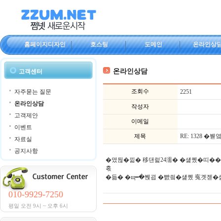
홈페이지디자인
호스팅
도메인
온라인상
온라인상담
고객센터
조회수
자주묻는 질문
2251
온라인상담
작성자
고객제안
이메일
이벤트
제목
RE: 1328 �
자료실
공지사항
�몄뒪�낆� 移댄럹24濡� �섍퀬�띠��
혻
�듦� �щ━�붽굅 �뺤씤�섍퀬 寃곗젣
010-9929-7250
평일 오전 9시 ~ 오후 6시