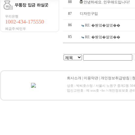
88
안녕하세요. 인우애드입니다!
87
디자인구입
우리은행
1002-434-175550
86
RE: �붿옄�멸뎄��
예금주:박민우
85
RE: �붿옄�멸뎄��
회사소개
|
이용약관
|
개인정보취급방침
|
상호 : 박씨호스팅 / 서울시 노원구 중계2동 504-1 / 
업신고번호 : 제 xxx호 <br />개인정보보호 관리책임자:박