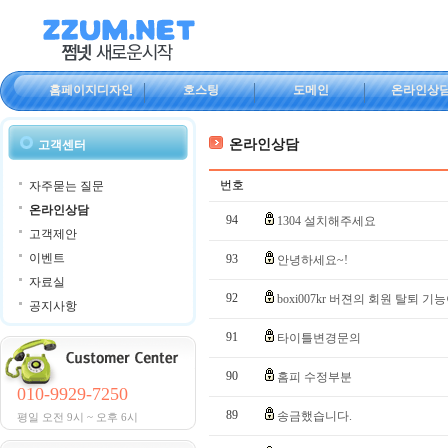
홈페이지디자인
호스팅
도메인
온라인상
온라인상담
고객센터
번호
자주묻는 질문
온라인상담
94
1304 설치해주세요
고객제안
이벤트
93
안녕하세요~!
자료실
92
boxi007kr 버젼의 회원 탈퇴 기
공지사항
91
타이틀변경문의
90
홈피 수정부분
010-9929-7250
89
송금했습니다.
평일 오전 9시 ~ 오후 6시