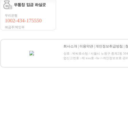
우리은행
1002-434-175550
예금주:박민우
회사소개
|
이용약관
|
개인정보취급방침
|
상호 : 박씨호스팅 / 서울시 노원구 중계2동 504-1 / 
업신고번호 : 제 xxx호 <br />개인정보보호 관리책임자:박