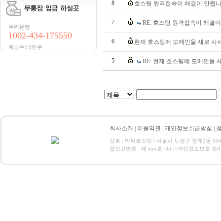
8
호스팅 원격접속이 해결이 안됩니
7
RE: 호스팅 원격접속이 해결이
우리은행
1002-434-175550
6
현재 호스팅에 도메인을 새로 사
예금주:박민우
5
RE: 현재 호스팅에 도메인을 
회사소개
|
이용약관
|
개인정보취급방침
|
상호 : 박씨호스팅 / 서울시 노원구 중계2동 504-1 / 
업신고번호 : 제 xxx호 <br />개인정보보호 관리책임자:박