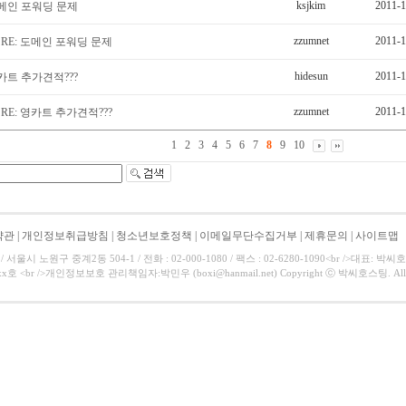
ksjkim
2011-1
메인 포워딩 문제
zzumnet
2011-1
RE: 도메인 포워딩 문제
hidesun
2011-1
카트 추가견적???
zzumnet
2011-1
RE: 영카트 추가견적???
1
2
3
4
5
6
7
8
9
10
약관
|
개인정보취급방침
|
청소년보호정책
|
이메일무단수집거부
|
제휴문의
|
사이트맵
서울시 노원구 중계2동 504-1 / 전화 : 02-000-1080 / 팩스 : 02-6280-1090<br />대표: 박
호 <br />개인정보보호 관리책임자:박민우 (boxi@hanmail.net) Copyright ⓒ 박씨호스팅. All Rig