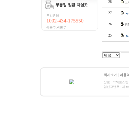
28
도
27
우리은행
1002-434-175550
26
영
예금주:박민우
25
회사소개
|
이용
상호 : 박씨호스팅 / 
업신고번호 : 제 xxx