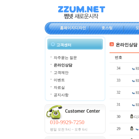
홈페이지디자인
호스팅
온라인상담
고객센터
번호
자주묻는 질문
온라인상담
34
R
고객제안
이벤트
33
R
자료실
32
R
공지사항
31
R
30
디
010-9929-7250
29
평일 오전 9시 ~ 오후 6시