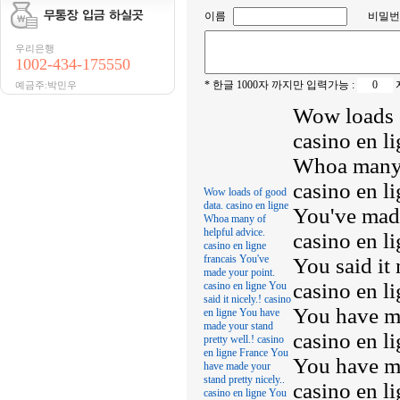
이름
비밀
우리은행
1002-434-175550
* 한글 1000자 까지만 입력가능 :
예금주:박민우
Wow loads 
casino en l
Whoa many 
casino en li
Wow loads of good
data. casino en ligne
You've made
Whoa many of
helpful advice.
casino en l
casino en ligne
francais You've
You said it 
made your point.
casino en l
casino en ligne You
said it nicely.! casino
You have ma
en ligne You have
made your stand
casino en l
pretty well.! casino
en ligne France You
You have ma
have made your
stand pretty nicely..
casino en l
casino en ligne You