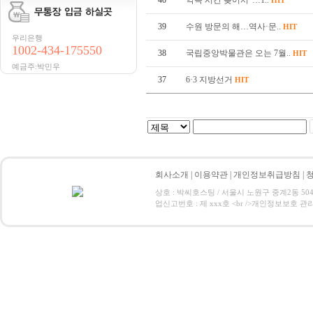
40
약속 시간 늦어서"…1..
HIT
39
수원 방문의 해…역사·문..
HIT
우리은행
1002-434-175550
38
국립중앙박물관은 오는 7월..
HIT
예금주:박민우
37
6·3 지방선거
HIT
회사소개
|
이용약관
|
개인정보취급방침
|
상호 : 박씨호스팅 / 서울시 노원구 중계2동 504-1 / 
업신고번호 : 제 xxx호 <br />개인정보보호 관리책임자:박