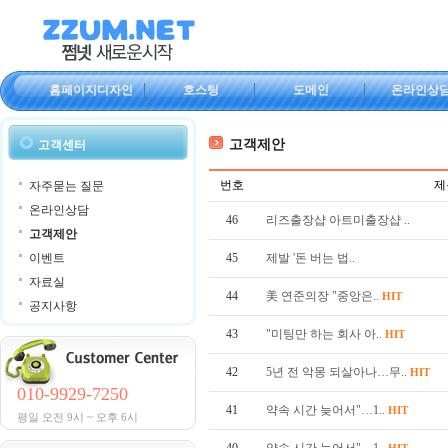
홈페이지디자인
호스팅
도메인
온라인상
고객제안
고객센터
번호
제
자주묻는 질문
온라인상담
46
리즈출장샵 아트미출장샵 ..
고객제안
이벤트
45
제발 '돈 버는 법..
자료실
44
美 연준의장 "중앙은..
HIT
공지사항
43
"미팅만 하는 회사 아..
HIT
42
5년 전 악몽 되살아나…무..
HIT
010-9929-7250
41
약속 시간 늦어서"…1..
HIT
평일 오전 9시 ~ 오후 6시