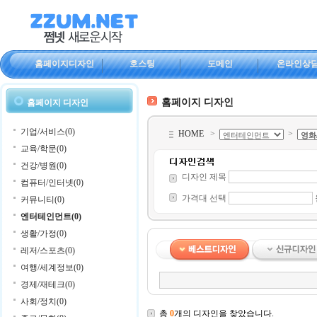
홈페이지디자인
호스팅
도메인
온라인상
홈페이지 디자인
홈페이지 디자인
기업/서비스(0)
HOME
>
>
교육/학문(0)
건강/병원(0)
디자인 제목
컴퓨터/인터넷(0)
가격대 선택
커뮤니티(0)
엔터테인먼트(0)
생활/가정(0)
레저/스포츠(0)
여행/세계정보(0)
경제/재테크(0)
사회/정치(0)
총
0
개의 디자인을 찾았습니다.